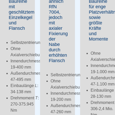
Baureihe
ähnlich
Baureihe
mit
RfN
für enge
geschlitztem
7004,
Platzverhält
Einzelkegel
jedoch
sowie
und
mit
größte
Flansch
axialer
Kräfte
Fixierung
und
der
Momente
Selbstzentrierung
Nabe
Ohne
durch
Ohne
Axialverschiebung
erhöhten
Axialverschi
Flansch
Innendurchmesser
d
:
Innendurchm
19-400 mm
19-1.000 mm
Außendurchmesser
D
:
Selbstzentrierung
Außendurch
47-495 mm
Ohne
47-1.100 mm
Einbaulänge
L
:
Axialverschiebung
Einbaulänge
34-138 mm
Innendurchmesser
d
:
28-130 mm
Drehmoment
T
:
19-200 mm
Drehmomen
270-375.945
Außendurchmesser
D
:
306-2,4 Mio.
Nm
47-260 mm
Nm