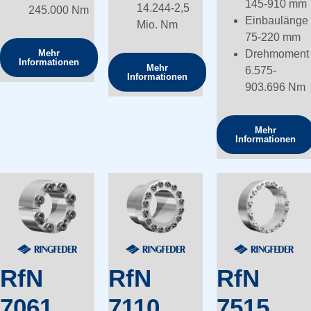
145-910 mm
14.244-2,5
245.000 Nm
Einbaulänge
Mio. Nm
75-220 mm
Mehr
Drehmomen
Informationen
Mehr
6.575-
Informationen
903.696 Nm
Mehr
Informationen
RfN
RfN
RfN
7061
7110
7515