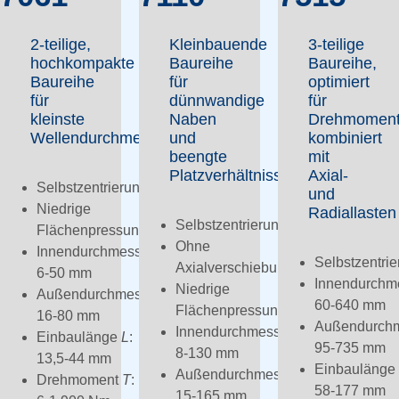
2-teilige,
Kleinbauende
3-teilige
hochkompakte
Baureihe
Baureihe,
Baureihe
für
optimiert
für
dünnwandige
für
kleinste
Naben
Drehmomen
Wellendurchmesser
und
kombiniert
beengte
mit
Platzverhältnisse
Axial-
Selbstzentrierung
und
Niedrige
Radiallasten
Selbstzentrierung
Flächenpressung
Ohne
Innendurchmesser
d
:
Selbstzentri
Axialverschiebung
6-50 mm
Innendurchm
Niedrige
Außendurchmesser
D
:
60-640 mm
Flächenpressung
16-80 mm
Außendurch
Innendurchmesser
d
:
Einbaulänge
L
:
95-735 mm
8-130 mm
13,5-44 mm
Einbaulänge
Außendurchmesser
D
:
Drehmoment
T
:
58-177 mm
15-165 mm