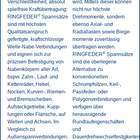
Verschleißfreiheit, absolut
wird. Mittels dieser können
spielfreie Kraftübertragung:
nicht nur höchste
®
RINGFEDER
Spannsätze
Drehmomente, sondern
sind mit höchsten
ebenso Axial- und
Qualitätsanspruch
Radiallasten sowie Biege­
gefertigte, kraftschlüssige
momente zuverlässig
Welle-Nabe-Verbindung­en
übertragen werden.
®
und eignen sich zur
RINGFEDER
Spannsätze
präzisen Befestigung von
sind die überlegene
Nabenkörpern aller Art,
Alternative zu
bspw. Zahn-, Lauf- und
konventionellen
Kettenräder, Hebel,
Schrumpfsitzen, Keil-,
Nocken, Kurven-, Riemen-
Passfeder- oder
und Bremsscheiben,
Polygonverbindungen und
Aufsteckgetriebe, Kupp­
verfügen über
lung­en oder Flansche, auf
herausragende
Wellen und Achsen. Im
Rundlaufeigenschaften
Vergleich zu
und
Außenspannverbindungen,
Dauerdrehwechselfestigkeiten