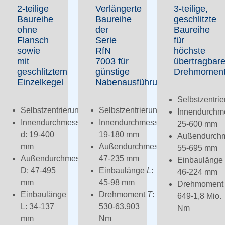
2-teilige
Verlängerte
3-teilige,
Baureihe
Baureihe
geschlitzte
ohne
der
Baureihe
Flansch
Serie
für
sowie
RfN
höchste
mit
7003 für
übertragbar
geschlitztem
günstige
Drehmomen
Einzelkegel
Nabenausführung
Selbstzentri
Selbstzentrierung
Selbstzentrierung
Innendurchm
Innendurchmesser
Innendurchmesser
d
:
25-600 mm
d: 19-400
19-180 mm
Außendurch
mm
Außendurchmesser
D
:
55-695 mm
Außendurchmesser
47-235 mm
Einbaulänge
D: 47-495
Einbaulänge
L
:
46-224 mm
mm
45-98 mm
Drehmomen
Einbaulänge
Drehmoment
T
:
649-1,8 Mio.
L: 34-137
530-63.903
Nm
mm
Nm