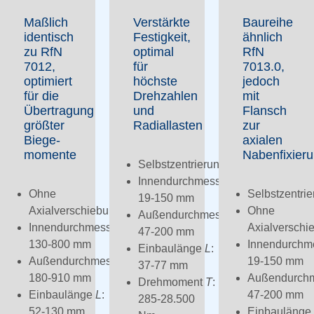
Maßlich
Verstärkte
Baureihe
identisch
Festigkeit,
ähnlich
zu RfN
optimal
RfN
7012,
für
7013.0,
optimiert
höchste
jedoch
für die
Drehzahlen
mit
Übertragung
und
Flansch
größter
Radiallasten
zur
Biege­
axialen
momente
Nabenfixier
Selbstzentrierung
Innendurchmesser
d
:
Ohne
Selbstzentri
19-150 mm
Axialverschiebung
Ohne
Außendurchmesser
D
:
Innendurchmesser
d
:
Axialverschi
47-200 mm
130-800 mm
Innendurchm
Einbaulänge
L
:
Außendurchmesser
D
:
19-150 mm
37-77 mm
180-910 mm
Außendurch
Drehmoment
T
:
Einbaulänge
L
:
47-200 mm
285-28.500
52-130 mm
Einbaulänge