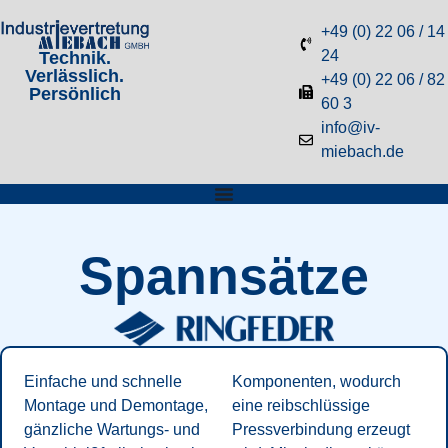
+49 (0) 22 06 / 14
24
Technik.
Verlässlich.
+49 (0) 22 06 / 82
Persönlich
60 3
info@iv-
miebach.de
Spannsätze
Einfache und schnelle
Komponenten, wodurch
Montage und Demontage,
eine reibschlüssige
gänzliche Wartungs- und
Pressverbindung erzeugt