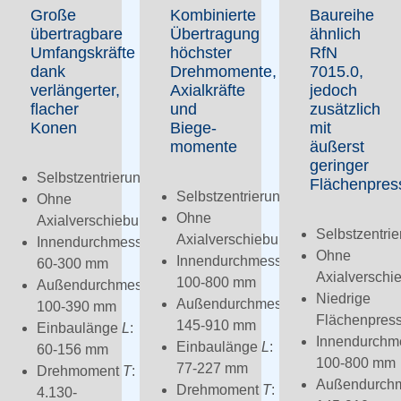
Große
Kombinierte
Baureihe
übertragbare
Übertragung
ähnlich
Umfangskräfte
höchster
RfN
dank
Drehmomente,
7015.0,
verlängerter,
Axialkräfte
jedoch
flacher
und
zusätzlich
Konen
Biege­
mit
momente
äußerst
geringer
Selbstzentrierung
Flächenpres
Selbstzentrierung
Ohne
Ohne
Axialverschiebung
Selbstzentri
Axialverschiebung
Innendurchmesser
d
:
Ohne
Innendurchmesser
d
:
60-300 mm
Axialverschi
100-800 mm
Außendurchmesser
D
:
Niedrige
Außendurchmesser
D
:
100-390 mm
Flächenpres
145-910 mm
Einbaulänge
L
:
Innendurchm
Einbaulänge
L
:
60-156 mm
100-800 mm
77-227 mm
Drehmoment
T
:
Außendurch
Drehmoment
T
:
4.130-