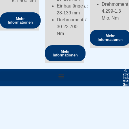
6-1.900 Nm
Drehmomen
Einbaulänge
L
:
4.299-1,3
28-139 mm
Mio. Nm
Mehr
Drehmoment
T
:
Informationen
30-23.700
Nm
Mehr
Informationen
Mehr
Informationen
©
202
Ind
Mie
Gm