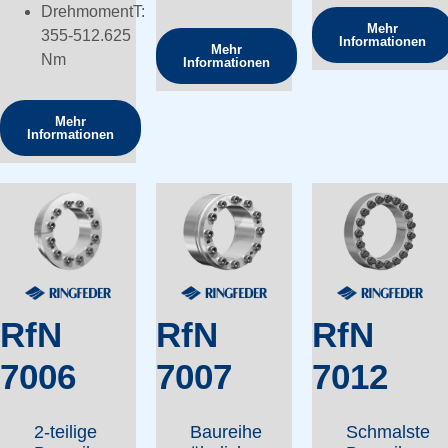
DrehmomentT:
Mehr
355-512.625
Informationen
Mehr
Nm
Informationen
Mehr
Informationen
RfN
RfN
RfN
7006
7007
7012
2-teilige
Baureihe
Schmalste