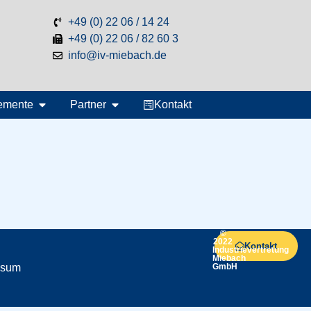
+49 (0) 22 06 / 14 24
+49 (0) 22 06 / 82 60 3
info@iv-miebach.de
emente
Partner
Kontakt
©
2022
Kontakt
Industrievertretung
Miebach
ssum
GmbH