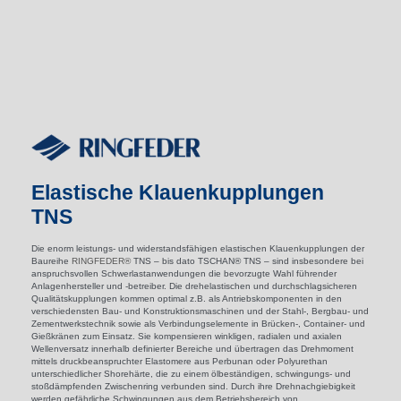
Elastische Klauen­kupplung­en
TNS
Die enorm leistungs- und widerstandsfähigen elastischen Klauen­kupplung­en der
Baureihe
RINGFEDER®
TNS – bis dato TSCHAN® TNS – sind insbesondere bei
anspruchsvollen Schwerlastanwendungen die bevorzugte Wahl führender
Anlagenhersteller und -betreiber. Die drehelastischen und durchschlagsicheren
Qualitätskupplungen kommen optimal z.B. als Antriebskomponenten in den
verschie­densten Bau- und Konstruktionsmaschinen und der Stahl-, Bergbau- und
Zementwerkstechnik sowie als Verbindungselemente in Brücken-, Container- und
Gießkränen zum Einsatz. Sie kompensieren winkligen, radialen und axialen
Wellenversatz innerhalb definierter Bereiche und übertragen das Drehmoment
mittels druckbeanspruchter Elastomere aus Perbunan oder Polyurethan
unterschiedlicher Shorehärte, die zu einem ölbeständigen, schwingungs- und
stoßdämpfenden Zwischenring verbunden sind. Durch ihre Drehnachgiebigkeit
werden gefährliche Schwingungen aus dem Betriebsbereich von