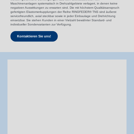
Maschinenanlagen systematisch in Drehzahlgebiete verlagert, in denen keine
negativen Auswirkungen zu erwarten sind. Die mit höchstem Qualitätsanspruch
gefertigten Elastomerkupplungen der Reihe RINGFEDER® TNS sind äußerst
service­freundlich, axial steckbar sowie in jeder Einbaulage und Drehrichtung
einsetzbar. Sie stehen Kunden in einer Vielzahl bewährter Standard- und
individueller Sondervarianten zur Verfügung.
Kontaktieren Sie uns!