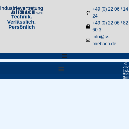
+49 (0) 22 06 / 14
24
Technik.
Verlässlich.
+49 (0) 22 06 / 82
Persönlich
60 3
info@iv-
miebach.de
©
202
Ind
Mie
Gm